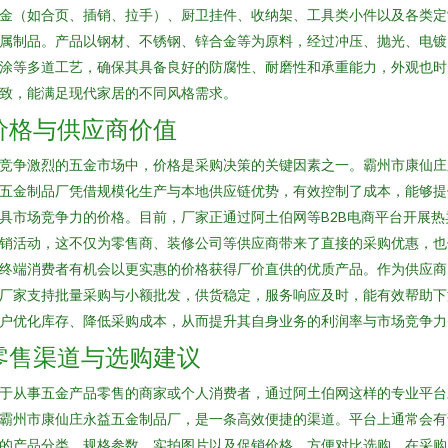
金（如合页、插销、拉手）、厨卫挂件、收纳架、工具类小件以及各类定
属制品。产品以钢材、不锈钢、锌合金等为原料，经过冲压、抛光、电镀
涂等多道工艺，确保其具备良好的防腐性、耐磨性和承重能力，外观也时
致，能满足现代家居的不同风格需求。
价格与供应商价值
竞争激烈的五金市场中，价格是采购决策的关键因素之一。霸州市康仙庄
五金制品厂凭借规模化生产与本地供应链优势，有效控制了成本，能够提
具市场竞争力的价格。目前，厂家正通过阿土伯网等B2B电商平台开展热
销活动，这不仅为零售商、装修公司等供应商带来了直接的采购优惠，也
终端消费者有机会以更实惠的价格获得厂价直供的优质产品。作为供应商
厂家支持批量采购与小额批发，供货稳定，服务响应及时，能有效帮助下
户优化库存、降低采购成本，从而提升其自身业务的利润率与市场竞争力
零售渠道与选购建议
于从事五金产品零售的商家或个人消费者，通过阿土伯网这样的专业平台
霸州市康仙庄永益五金制品厂，是一条高效便捷的渠道。平台上通常会有
的产品分类、规格参数、实拍图片以及促销价格，方便对比选购。在采购