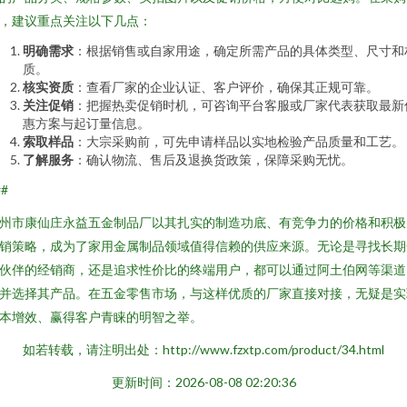
，建议重点关注以下几点：
明确需求
：根据销售或自家用途，确定所需产品的具体类型、尺寸和
质。
核实资质
：查看厂家的企业认证、客户评价，确保其正规可靠。
关注促销
：把握热卖促销时机，可咨询平台客服或厂家代表获取最新
惠方案与起订量信息。
索取样品
：大宗采购前，可先申请样品以实地检验产品质量和工艺。
了解服务
：确认物流、售后及退换货政策，保障采购无忧。
##
州市康仙庄永益五金制品厂以其扎实的制造功底、有竞争力的价格和积极
销策略，成为了家用金属制品领域值得信赖的供应来源。无论是寻找长期
伙伴的经销商，还是追求性价比的终端用户，都可以通过阿土伯网等渠道
并选择其产品。在五金零售市场，与这样优质的厂家直接对接，无疑是实
本增效、赢得客户青睐的明智之举。
如若转载，请注明出处：http://www.fzxtp.com/product/34.html
更新时间：2026-08-08 02:20:36