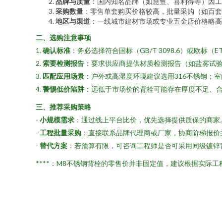
品牌与质量
：国内知名品牌（如慧鱼、喜利得等）因工
采购数量
：零售单套购买价格较高，批量采购（如百套以
地区与渠道
：一线城市建材市场或专业五金店价格略高
二、选购注意事项
1.
确认标准
：务必选择符合国标（GB/T 3098.6）或欧标
2.
索要检测报告
：要求供应商提供材质检测报告（如盐雾试
3.
匹配应用场景
：户外或高湿度环境建议选用316不锈钢；室
4.
警惕低价陷阱
：远低于市场价的背栓可能存在厚度不足、
三、推荐采购策略
-
小规模需求
：通过线上平台比价，优先选择提供质保的商家
-
工程批量采购
：直接联系品牌代理商或厂家，协商阶梯报价
-
替代方案
：若预算有限，可咨询工程师是否可采用同级镀锌背
****：M8不锈钢背栓的零售价并非固定值，建议根据实