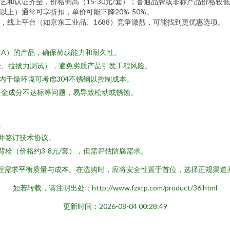
艺和认证齐全，价格偏高（15-30元/套）；普通品牌或非标产品价格较
上）通常可享折扣，单价可能下降20%-50%。
，线上平台（如京东工业品、1688）竞争激烈，可能找到更优惠选项。
（ETA）的产品，确保荷载能力和耐久性。
验、拉拔力测试），避免劣质产品引发工程风险。
内干燥环境可考虑304不锈钢以控制成本。
合金成分不达标等问题，易导致松动或锈蚀。
。
并签订技术协议。
栓（价格约3-8元/套），但需评估防腐需求。
际工程需求平衡质量与成本。在选购时，应将安全性置于首位，选择正规渠
如若转载，请注明出处：http://www.fzxtp.com/product/36.html
更新时间：2026-08-04 00:28:49