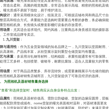
观与质感
：哑光漆表面处理是其显著特点。它能有效避免光线直射造成的
，营造出柔和、高雅的视觉氛围，非常适合展示高端、精密的照相机及镜
。哑光质感不易留下指纹，易于维护清洁。
构设计
：通常采用模块化设计，组装灵活，可根据店铺布局和商品尺寸自
整层高和组合方式。承重能力是选购时需要重点考察的参数，务必确保能
重型相机机身、长焦镜头或整套影棚灯设备的存放需求。
用场景
：尤其适合追求现代、简约风格，注重商品本身质感呈现的摄影器
、工作室或品牌专卖店。
九川货架
：
牌与通用性
：作为五金货架领域的知名品牌之一，九川货架以坚固耐用、
比高著称。产品线丰富，从轻型展示架到重型仓储货架均有覆盖。
艺与承重
：多采用冷轧钢等材料，结构稳固，承重性能通常有可靠保障。
处理工艺多样，包括喷塑、镀铬等，耐磨抗腐蚀，适合人流量较大的零售
。
用场景
：对于商品品类繁多、库存流转快，或需要兼顾展示与仓储功能的
性照相机及器材销售店铺而言，九川货架提供了可靠且经济的选择。
、 为照相机及器材销售量身选择
“查看”和选择货架时，销售商应从自身业务特点出发：
品属性
：照相机及器材价值高、需防尘防磕碰。货架的边缘应圆滑，层板
能搭配防滑垫或绒布。nome货架的哑光表面相对温和，对器材漆面更友
；九川货架则可通过加装定制化配件（如玻璃层板、防护栏）来满足需求