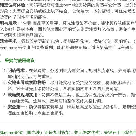
铺定位与体验
：高端精品店可侧重nome哑光货架的质感与设计感，提升
形象；大型综合卖场或线上线下结合、仓储展示一体的店铺，可优先考虑
货架的坚固性与多功能性。
明与展示
：“查看”商品至关重要。哑光漆货架不抢镜，能让顾客视线聚焦
光良好的器材本身；而其他表面处理的货架则需注意灯光布置，避免产生
干扰顾客观察商品细节。
活性需求
：摄影器材更新迭代快，促销陈列常变。模块化设计强的货架（
是nome还是九川的某些系列）能轻松调整布局，适应新品推广或主题展
。
、 采购与使用建议
明确需求
：在采购前，务必测量店铺空间，规划客流路线，并清单化
陈列的商品尺寸与重量。
实地查看或索取样册
：尽可能实地感受货架的材质、稳固度和表面工
艺。对于哑光漆等特殊处理，查看实物效果比看图片更可靠。
兼顾美观与实用
：货架不仅是工具，也是店铺视觉系统的一部分。颜
（如哑光黑、金属灰）应与店铺整体装修风格协调。
安全第一
：确保货架安装牢固，特别是高层放置重型设备时。定期检
螺丝是否松动，承重是否超限。
择nome货架（哑光漆）还是九川货架，并无绝对优劣，关键在于与您的