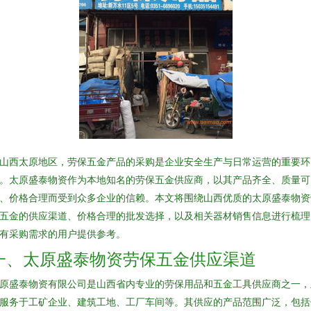
山西太原地区，劳保五金产品的采购是企业安全生产与日常运营的重要环
。太原盛泰物资作为本地知名的劳保五金供应商，以其产品齐全、质量可
、价格合理而受到众多企业的信赖。本文将围绕山西优质的太原盛泰物资
五金的供应渠道、价格合理的批发选择，以及相关器材销售信息进行梳理
有采购需求的用户提供参考。
一、太原盛泰物资劳保五金供应渠道
原盛泰物资有限公司是山西省内专业的劳保用品和五金工具供应商之一，
服务于工矿企业、建筑工地、工厂车间等。其供应的产品范围广泛，包括