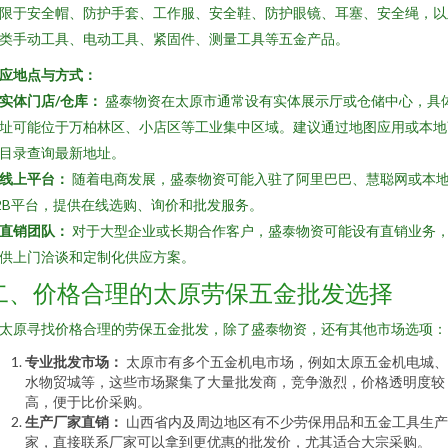
限于安全帽、防护手套、工作服、安全鞋、防护眼镜、耳塞、安全绳，以
类手动工具、电动工具、紧固件、测量工具等五金产品。
应地点与方式：
实体门店/仓库：
盛泰物资在太原市通常设有实体展示厅或仓储中心，具
址可能位于万柏林区、小店区等工业集中区域。建议通过地图应用或本地
目录查询最新地址。
线上平台：
随着电商发展，盛泰物资可能入驻了阿里巴巴、慧聪网或本
2B平台，提供在线选购、询价和批发服务。
直销团队：
对于大型企业或长期合作客户，盛泰物资可能设有直销业务
供上门洽谈和定制化供应方案。
二、价格合理的太原劳保五金批发选择
太原寻找价格合理的劳保五金批发，除了盛泰物资，还有其他市场选项：
专业批发市场：
太原市有多个五金机电市场，例如太原五金机电城、
水物贸城等，这些市场聚集了大量批发商，竞争激烈，价格透明度较
高，便于比价采购。
生产厂家直销：
山西省内及周边地区有不少劳保用品和五金工具生产
家，直接联系厂家可以拿到更优惠的批发价，尤其适合大宗采购。