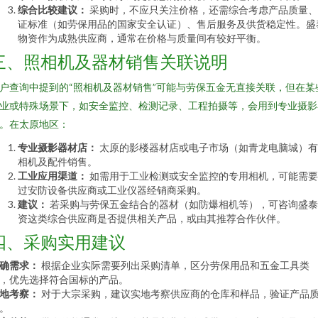
综合比较建议：
采购时，不应只关注价格，还需综合考虑产品质量、
证标准（如劳保用品的国家安全认证）、售后服务及供货稳定性。盛
物资作为成熟供应商，通常在价格与质量间有较好平衡。
三、照相机及器材销售关联说明
户查询中提到的“照相机及器材销售”可能与劳保五金无直接关联，但在某
业或特殊场景下，如安全监控、检测记录、工程拍摄等，会用到专业摄影
。在太原地区：
专业摄影器材店：
太原的影楼器材店或电子市场（如青龙电脑城）有
相机及配件销售。
工业应用渠道：
如需用于工业检测或安全监控的专用相机，可能需要
过安防设备供应商或工业仪器经销商采购。
建议：
若采购与劳保五金结合的器材（如防爆相机等），可咨询盛泰
资这类综合供应商是否提供相关产品，或由其推荐合作伙伴。
四、采购实用建议
确需求：
根据企业实际需要列出采购清单，区分劳保用品和五金工具类
，优先选择符合国标的产品。
地考察：
对于大宗采购，建议实地考察供应商的仓库和样品，验证产品
。