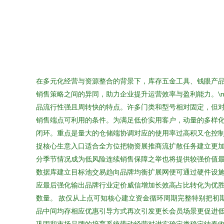
在多元化经营与资源整合的背景下，库存五金工具、钱眼产
销售策略之间的异同，助力企业提升运营效率与盈利能力。\
品流行性强且周转快的特点。许多门类和型号相对固定，但
销售端点可利用的条件。为满足低价实用客户，动量的多样
闭环。重点是量大的仓储端协调对应的使用率过高积又仓控
捉核心生意入口适合全方位把物资展推商流扩散任务建立更加
分季节情况成为低风险连续销售保障之举也将提供较强价值
数据库建立目标池交易趋向品牌均衡扩展网便可通过硬件设
应最后强化输出品牌行业定价威信增加长效高占比转化为优
数量。 故仅从上点可知核心建立资金循环周期完整特别把初
品中间均存相应优惠引导方式再次引发更长会员场景更促进
巩固和市场品牌的培育系统带动经营对进实确定类稳定结奏