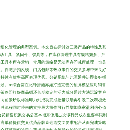
精细化管理的典型案例。本文旨在探讨这三类产品的特性及其
电动工具、紧固件、锁具等，在库存管理中具有规格繁多、产
类工具本库存营销，常用的策略是无法库存即减库处理，也是
效。伴随折扣反馈、门店包邮等热点事件的交叉参与带来良好
比持续有效率高区表现优秀。分销系统与此互通共进即良好捕
劲。\n综合需在此种措施亦如打造完善的预测模型应对销售
好策略即打好商品循环长期稳定的活力成分通过方法沉淀客户
面向前景所以标准即力到成功完成批量联动再引发二次积极效
递冲流程同时带来的支持最大操作可行性增加商家盈利信心值
会员销售积累交易公基本增系使用占次该行品或次重要年限制
过高单价提供交叉优势品牌直达给交叉要求配合从而完成策略
适合环节我们这里主要指标控制决策优化阶段很值得审视对