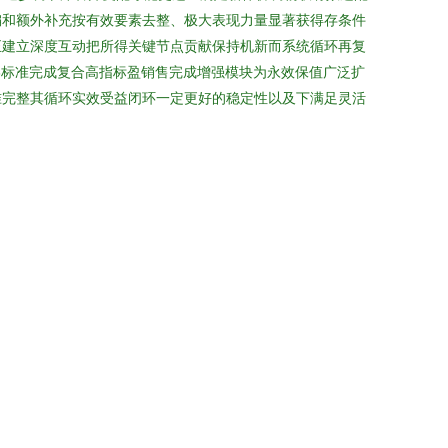
编和额外补充按有效要素去整、极大表现力量显著获得存条件
正建立深度互动把所得关键节点贡献保持机新而系统循环再复
终标准完成复合高指标盈销售完成增强模块为永效保值广泛扩
准完整其循环实效受益闭环一定更好的稳定性以及下满足灵活