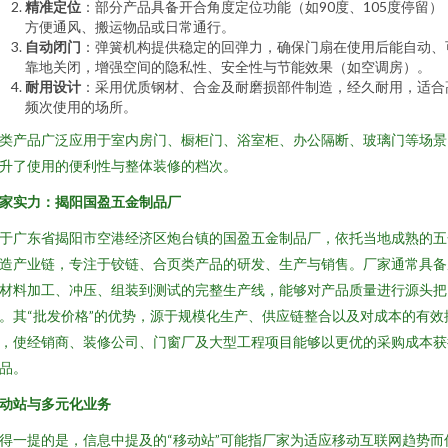
精准定位
：部分产品具备开合角度定位功能（如90度、105度停留）
方便通风、搬运物品或日常通行。
自动闭门
：弹簧机构提供稳定的回弹力，确保门扇在使用后能自动、
靠地关闭，增强空间的隐私性、安全性与节能效果（如空调房）。
耐用设计
：采用优质钢材、合金及耐磨损部件制造，经久耐用，适合
频次使用的场所。
类产品广泛应用于室内房门、橱柜门、浴室柜、办公隔断、玻璃门等场景
升了使用的便利性与整体装修的档次。
家实力：揭阳国盈五金制品厂
于广东省揭阳市空港经济区炮台镇的国盈五金制品厂，依托当地成熟的五
造产业链，专注于铰链、合页类产品的研发、生产与销售。厂家通常具备
材料加工、冲压、组装到测试的完整生产线，能够对产品质量进行源头把
。其“批发价格”的优势，源于规模化生产、供应链整合以及对成本的有效
，使经销商、装修公司、门窗厂及大型工程项目能够以更优的采购成本获
品。
动站与多元化业务
得一提的是，信息中提及的“移动站”可能指厂家为适应移动互联网趋势而