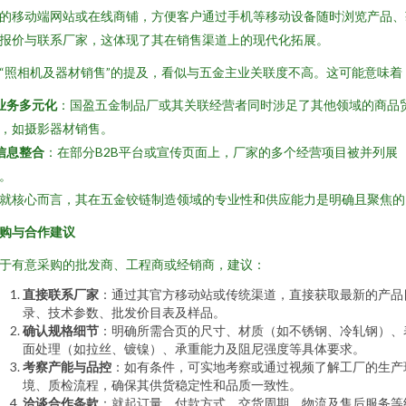
的移动端网站或在线商铺，方便客户通过手机等移动设备随时浏览产品、
报价与联系厂家，这体现了其在销售渠道上的现代化拓展。
“照相机及器材销售”的提及，看似与五金主业关联度不高。这可能意味着
业务多元化
：国盈五金制品厂或其关联经营者同时涉足了其他领域的商品
，如摄影器材销售。
信息整合
：在部分B2B平台或宣传页面上，厂家的多个经营项目被并列展
。
就核心而言，其在五金铰链制造领域的专业性和供应能力是明确且聚焦的
购与合作建议
于有意采购的批发商、工程商或经销商，建议：
直接联系厂家
：通过其官方移动站或传统渠道，直接获取最新的产品
录、技术参数、批发价目表及样品。
确认规格细节
：明确所需合页的尺寸、材质（如不锈钢、冷轧钢）、
面处理（如拉丝、镀镍）、承重能力及阻尼强度等具体要求。
考察产能与品控
：如有条件，可实地考察或通过视频了解工厂的生产
境、质检流程，确保其供货稳定性和品质一致性。
洽谈合作条款
：就起订量、付款方式、交货周期、物流及售后服务等