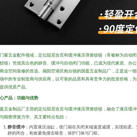
门窗五金配件领域，定位阻尼合页和缓冲液压弹簧铰链（常被称为自动闭
铰链）凭借其出色的静音、缓冲与自动闭门功能，已成为现代家居、办公
商业空间装修的首选。揭阳空港区炮台镇的国盈五金制品厂，正是这一细
场中的专业制造商与供应商，以可靠的品质和具有竞争力的批发价格，为
提供优质产品。
心产品：功能与优势
盈五金制品厂主营的定位阻尼合页与缓冲液压弹簧铰链，融合了液压缓冲
与精密弹簧力学。其主要特点包括：
静音缓冲
：内置液压油缸，使门扇在关闭末端速度减缓，实现轻柔、
静的闭合，有效避免撞击噪音，保护门体与门框。